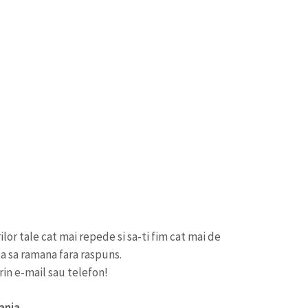
or tale cat mai repede si sa-ti fim cat mai de
ta sa ramana fara raspuns.
in e-mail sau telefon!
ania