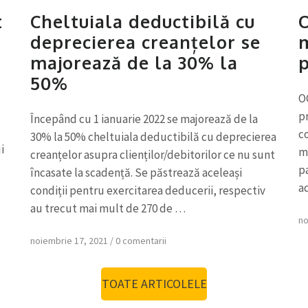
t
Cheltuiala deductibilă cu
O
deprecierea creanțelor se
m
majorează de la 30% la
p
50%
O
p
Începând cu 1 ianuarie 2022 se majorează de la
c
30% la 50% cheltuiala deductibilă cu deprecierea
i
me
creanțelor asupra clienților/debitorilor ce nu sunt
pa
încasate la scadență. Se păstrează aceleași
ad
condiții pentru exercitarea deducerii, respectiv
au trecut mai mult de 270 de …
no
noiembrie 17, 2021
/
0 comentarii
TOATE ARTICOLELE