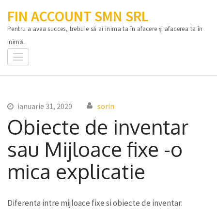
Sari
FIN ACCOUNT SMN SRL
la
Pentru a avea succes, trebuie să ai inima ta în afacere şi afacerea ta în
conținut
inimă.
(apasă
Enter)
ianuarie 31, 2020
sorin
Obiecte de inventar
sau Mijloace fixe -o
mica explicatie
Diferenta intre mijloace fixe si obiecte de inventar: