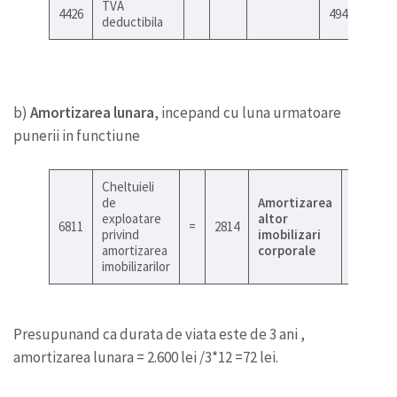
TVA
4426
494
deductibila
b)
Amortizarea lunara
, incepand cu luna urmatoare
punerii in functiune
Cheltuieli
de
Amortizarea
exploatare
altor
6811
=
2814
72
privind
imobilizari
amortizarea
corporale
imobilizarilor
Presupunand ca durata de viata este de 3 ani ,
amortizarea lunara = 2.600 lei /3*12 =72 lei.