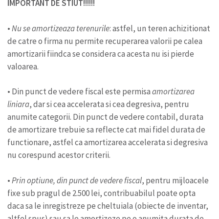
IMPORTANT DE STIUT!!!!!!
•
Nu se amortizeaza terenurile
: astfel, un teren achizitionat
de catre o firma nu permite recuperarea valorii pe calea
amortizarii fiindca se considera ca acesta nu isi pierde
valoarea.
• Din punct de vedere fiscal este permisa
amortizarea
liniara
, dar si cea accelerata si cea degresiva, pentru
anumite categorii. Din punct de vedere contabil, durata
de amortizare trebuie sa reflecte cat mai fidel durata de
functionare, astfel ca amortizarea accelerata si degresiva
nu corespund acestor criterii.
•
Prin optiune, din punct de vedere fiscal
, pentru mijloacele
fixe sub pragul de 2.500 lei, contribuabilul poate opta
daca sa le inregistreze pe cheltuiala (obiecte de inventar,
altfel spus) sau sa le amortizeze pe o anumita durata de