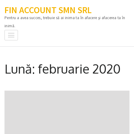
Sari
FIN ACCOUNT SMN SRL
la
Pentru a avea succes, trebuie să ai inima ta în afacere şi afacerea ta în
conținut
inimă.
(apasă
Enter)
Lună:
februarie 2020